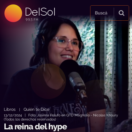
DelSol
99.5 FM
Buscá
99.5 FM
99.5 FM
Libros
Quién te Dice
|
13/12/2024 | Foto: Joanna Pelufo en QTD Magnolio - Nicolas Khoury
(Todos los derechos reservados)
La reina del hype