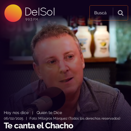
DelSol
99.5 FM
Buscá
99.5 FM
99.5 FM
Hoy nos dice
Quién te Dice
|
06/02/2025 | Foto: Milagros Márquez (Todos los derechos reservados)
Te canta el Chacho