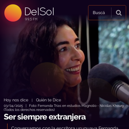
DelSol
99.5 FM
Buscá
99.5 FM
99.5 FM
Hoy nos dice
Quién te Dice
|
03/04/2025 | Foto: Fernanda Trias en estudios Magnolio - Nicolas Khoury
(Todos los derechos reservados)
Ser siempre extranjera
Conversamos con la escritora uruguaya Fernanda