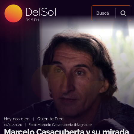
DelSol
99.5 FM
Buscá
99.5 FM
99.5 FM
Hoy nos dice
Quién te Dice
|
11/12/2020 | Foto: Marcelo Casacuberta (Magnolio)
Marcelo Casacuberta y su mirada