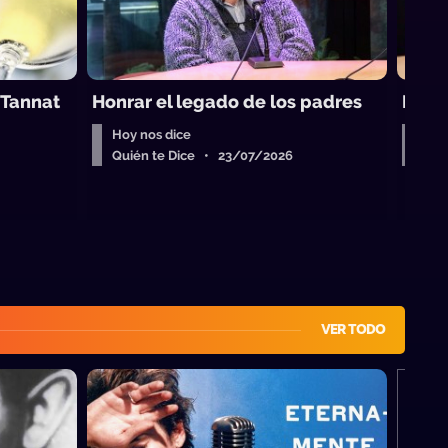
 Tannat
Honrar el legado de los padres
Mome
Hoy nos dice
Hoy
Quién te Dice • 23/07/2026
Qui
VER TODO