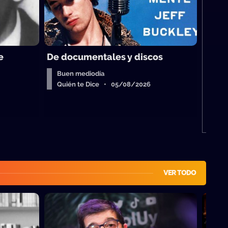
M
e
De documentales y discos
Buen mediodía
Quién te Dice • 05/08/2026
VER TODO