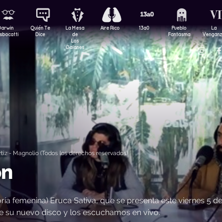
Darwin
Quién Te
La Mesa
Aire Rico
13a0
Pueblo
La
sbocatti
Dice
de
Fantasma
Vengan
Los
Galanes
iz - Magnolio (Todos los derechos reservados)
ón
yoría femenina) Eruca Sativa, que se presenta este viernes 5 d
e su nuevo disco y los escuchamos en vivo.