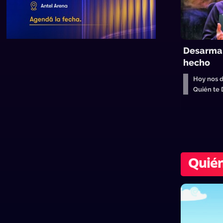
Desarmar
hecho
Hoy nos d
Quién te
Quién