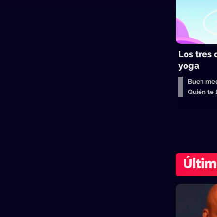
Los tres
yoga
Buen med
Quién te
Últim