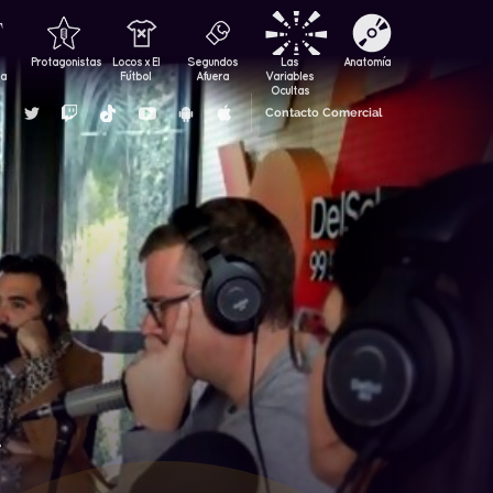
Protagonistas
Locos x El
Segundos
Las
Anatomía
za
Fútbol
Afuera
Variables
Ocultas
Contacto Comercial
e