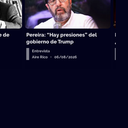
e de
Pereira: “Hay presiones” del
La to
gobierno de Trump
¿sub
Entrevista
Arr
Aire Rico • 06/08/2026
Air