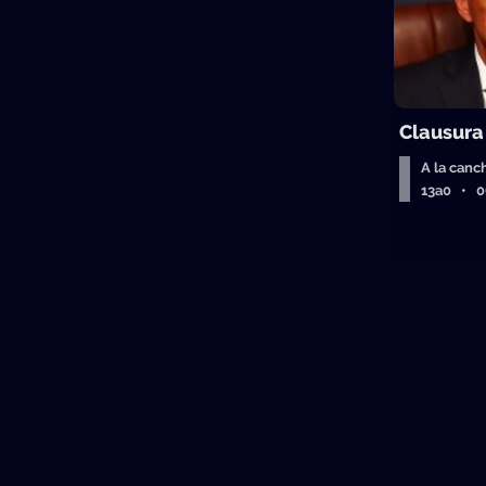
Clausura
A la canc
13a0 • 