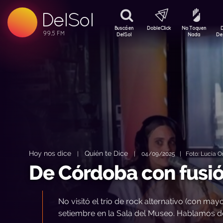
DelSol
99.5 FM
99.5 FM
Buscá en
DobleClick
No Toquen
99.5 FM
DelSol
Nada
De
Hoy nos dice
Quién te Dice
|
|
04/09/2025 | Foto: Lucía Ort
De Córdoba con fusi
No visitó el trío de rock alternativo (con ma
setiembre en la Sala del Museo. Hablamos d