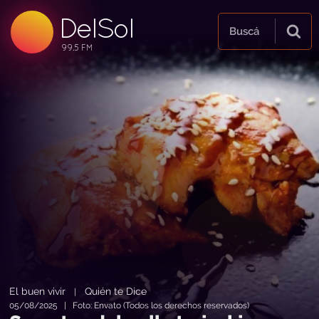
DelSol
99.5 FM
Buscá
99.5 FM
99.5 FM
El buen vivir
Quién te Dice
|
05/08/2025 | Foto: Envato (Todos los derechos reservados)