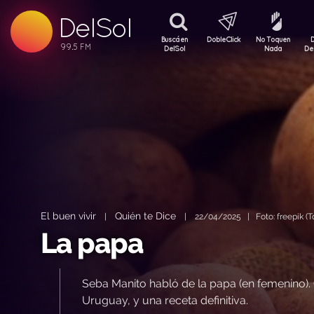
99.5 FM
DelSol
99.5 FM
Buscá en
DobleClick
No Toquen
DelSol
Nada
De
El buen vivir
Quién te Dice
|
|
22/04/2025 | Foto: freepik (T
La papa
Seba Manito habló de la papa (en femenino). O
Uruguay, y una receta definitiva.