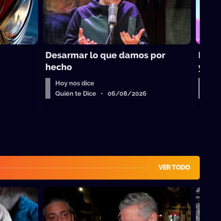
Desarmar lo que damos por
Los t
hecho
yoga
Hoy nos dice
Bue
Quién te Dice • 06/08/2026
Qui
VER TODO