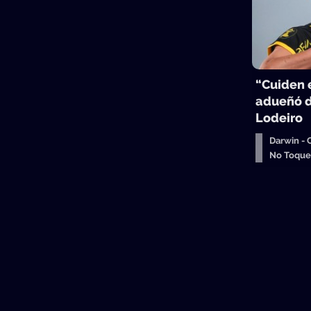
“Cuiden e
adueñó d
Lodeiro
Darwin -
No Toqu