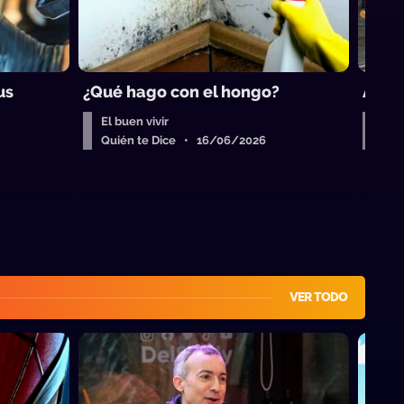
us
¿Qué hago con el hongo?
Anato
El buen vivir
El b
Quién te Dice • 16/06/2026
Qui
VER TODO