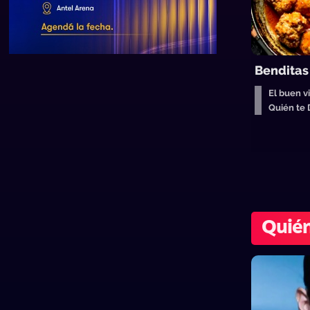
Benditas
El buen vi
Quién te
Quién