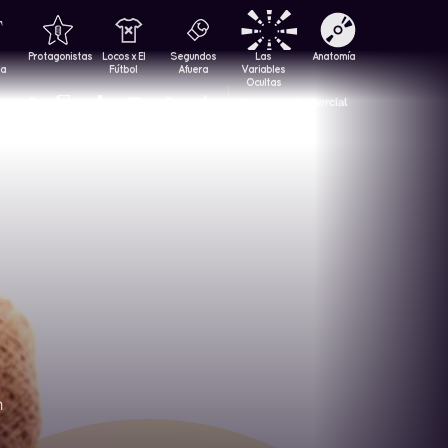
Protagonistas
Locos x El
Segundos
Las
Anatomía
za
Fútbol
Afuera
Variables
Ocultas
Contacto Comercial
n