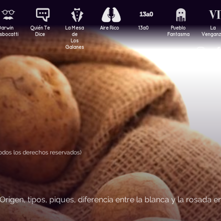
Darwin
Quién Te
La Mesa
Aire Rico
13a0
Pueblo
La
sbocatti
Dice
de
Fantasma
Vengan
Los
Galanes
odos los derechos reservados)
rigen, tipos, piques, diferencia entre la blanca y la rosada e