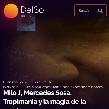
DelSol
99.5 FM
Buscá
99.5 FM
99.5 FM
Buen mediodía
Quién te Dice
|
29/09/2025 | Foto: X: @yourmomjuliana (Todos los derechos reservados)
Milo J, Mercedes Sosa,
Tropimania y la magia de la