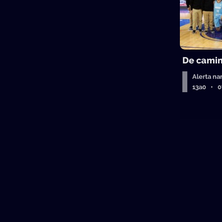
De camin
Alerta na
13a0 • 