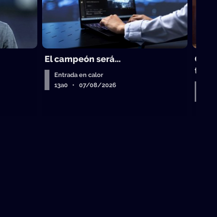
El campeón será...
Gust
trad
Entrada en calor
13a0 • 07/08/2026
Entr
Air