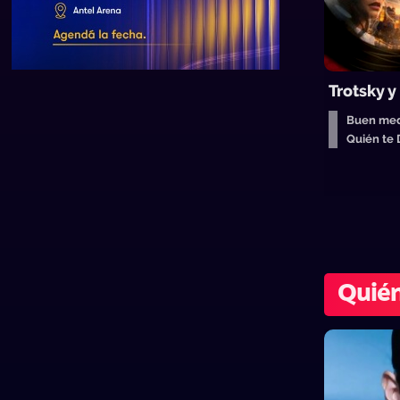
Trotsky y
Buen med
Quién te
Quién