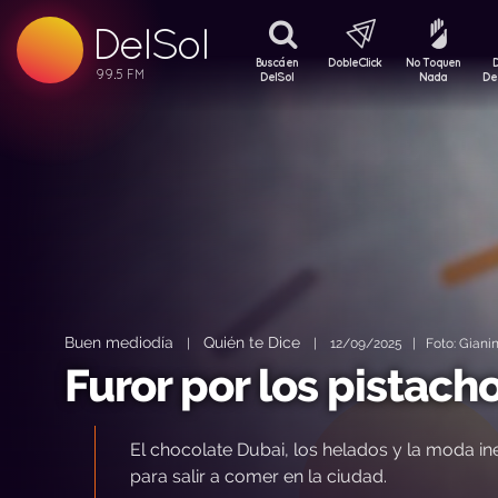
DelSol
99.5 FM
99.5 FM
Buscá en
DobleClick
No Toquen
99.5 FM
DelSol
Nada
De
Buen mediodía
Quién te Dice
|
|
12/09/2025 | Foto: Gianinn
Furor por los pistach
El chocolate Dubai, los helados y la moda in
para salir a comer en la ciudad.