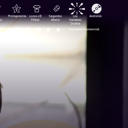
Protagonistas
Locos x El
Segundos
Las
Anatomía
za
Fútbol
Afuera
Variables
Ocultas
Contacto Comercial
s