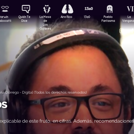
Darwin
Quién Te
La Mesa
Aire Rico
13a0
Pueblo
La
sbocatti
Dice
de
Fantasma
Vengan
Los
Galanes
a Dorrego - Digital (Todos los derechos reservados)
os
explicable de este fruto, en cifras. Además, recomendacione