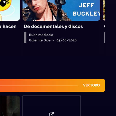
ra hacen
De documentales y discos
Cara
Buen mediodía
Bue
Quién te Dice • 05/08/2026
Qui
VER TODO