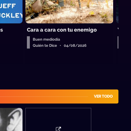
os
Cara a cara con tu enemigo
Y ras
Buen mediodía
Bue
Quién te Dice • 04/08/2026
Qui
VER TODO