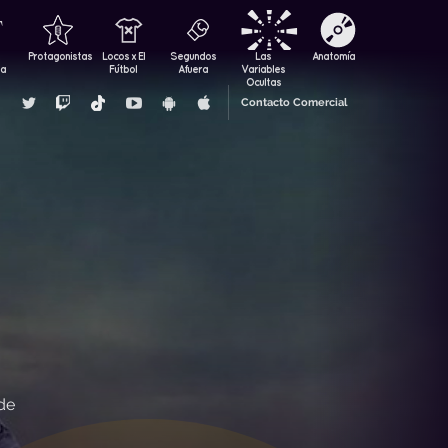
Protagonistas
Locos x El
Segundos
Las
Anatomía
za
Fútbol
Afuera
Variables
Ocultas
Contacto Comercial
de