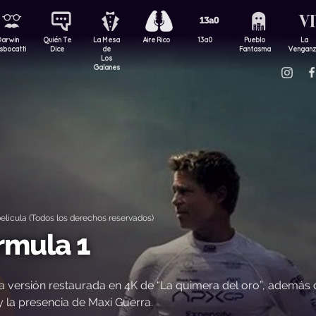
Darwin
Quién Te
La Mesa
Aire Rico
13a0
Pueblo
La
sbocatti
Dice
de
Fantasma
Vengan
Los
Galanes
elícula (Todos los derechos reservados)
rmula 1
a versión restaurada en 4K de “La quimera del oro”, además 
 la presencia de Maxi Guerra.