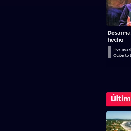
Desarmar
hecho
Hoy nos d
Quién te
Últim