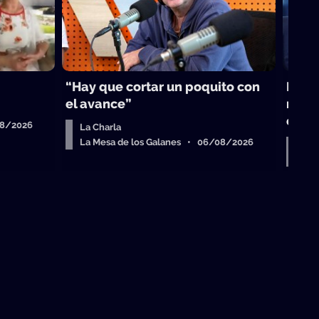
“Hay que cortar un poquito con
Milan
el avance”
nosta
cula
08/2026
La Charla
La Mesa de los Galanes • 06/08/2026
Gus
No 