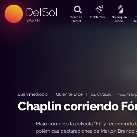
DelSol
99.5 FM
99.5 FM
Buscá en
DobleClick
No Toquen
99.5 FM
DelSol
Nada
De
Buen mediodía
Quién te Dice
|
|
04/07/2025 | Foto: F1 la p
Chaplin corriendo Fó
Majo comentó la película “F1” y recomendó l
polémicas declaraciones de Marlon Brando y