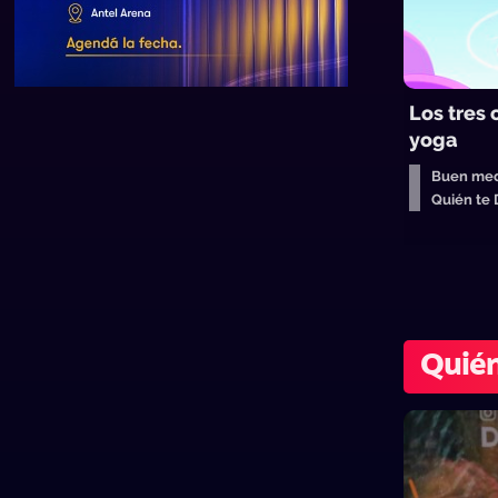
Los tres
yoga
Buen med
Quién te
Quién