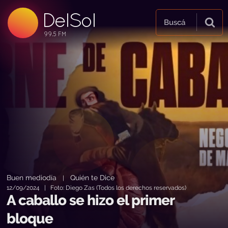
DelSol
99.5 FM
Buscá
99.5 FM
99.5 FM
Buen mediodía
Quién te Dice
|
12/09/2024 | Foto: Diego Zas (Todos los derechos reservados)
A caballo se hizo el primer
bloque