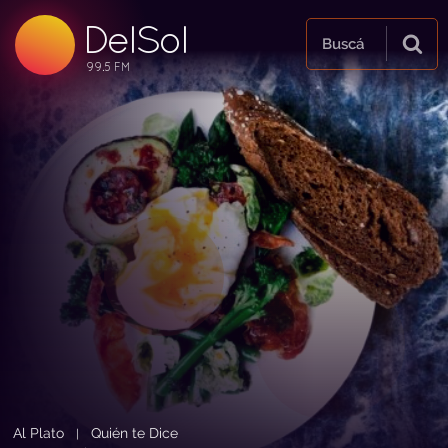
DelSol
99.5 FM
Buscá
99.5 FM
99.5 FM
Al Plato
Quién te Dice
|