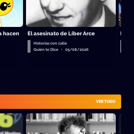
ra hacen
El asesinato de Líber Arce
De d
Historias con calle
Bue
Quién te Dice • 05/08/2026
Qui
VER TODO