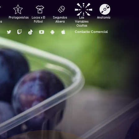
Protagonistas
Locos x El
Segundos
Las
Anatomía
za
Fútbol
Afuera
Variables
Ocultas
Contacto Comercial