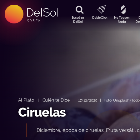
DelSol
99.5 FM
99.5 FM
Buscá en
DobleClick
No Toquen
99.5 FM
DelSol
Nada
De
Al Plato
Quién te Dice
|
|
17/12/2020 | Foto: Unsplash (Todos
Ciruelas
Diciembre, época de ciruelas. Fruta versát