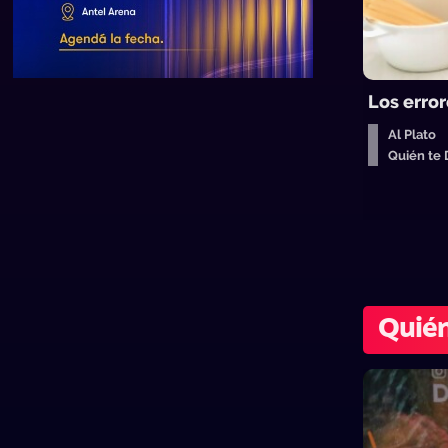
Los error
Al Plato
Quién te
Quién