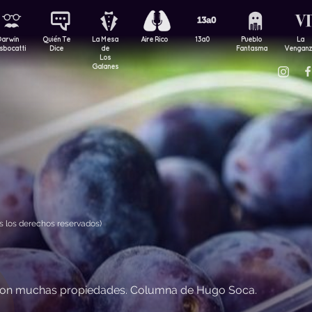
Darwin
Quién Te
La Mesa
Aire Rico
13a0
Pueblo
La
sbocatti
Dice
de
Fantasma
Vengan
Los
Galanes
 los derechos reservados)
il con muchas propiedades. Columna de Hugo Soca.