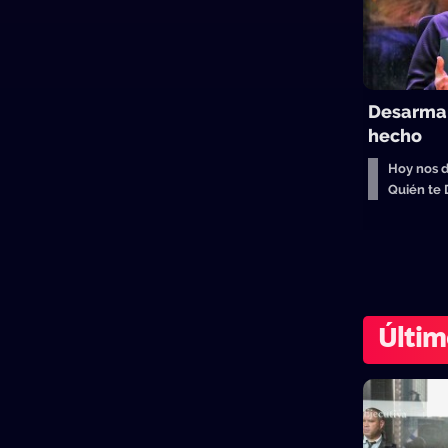
Desarmar
hecho
Hoy nos d
Quién te
Últim