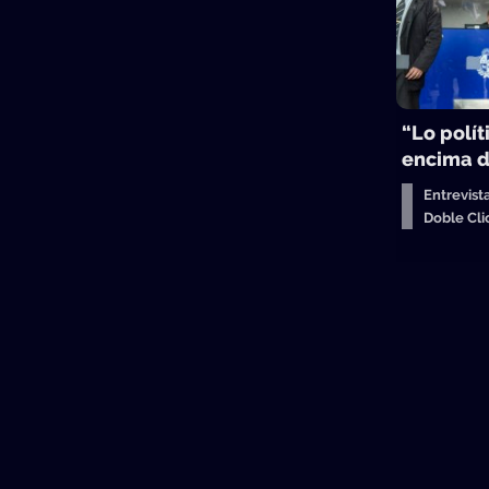
“Lo polít
encima d
Entrevist
Doble Cl