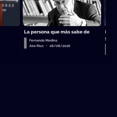
La persona que más sabe de
Perei
gobi
Fernando Medina
Aire Rico • 06/08/2026
Entr
Air