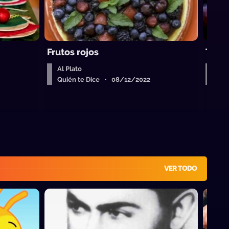
Frutos rojos
Temp
Al Plato
Al P
Quién te Dice • 08/12/2022
Qui
VER TODO