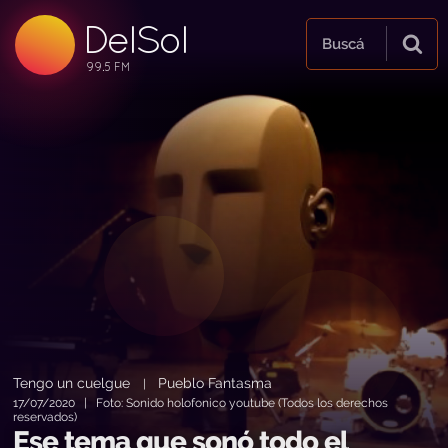
DelSol
99.5 FM
Buscá
99.5 FM
99.5 FM
Tengo un cuelgue
Pueblo Fantasma
|
17/07/2020 | Foto: Sonido holofonico youtube (Todos los derechos
reservados)
Ese tema que sonó todo el