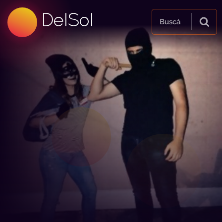
99.5 FM
DelSol
99.5 FM
Buscá