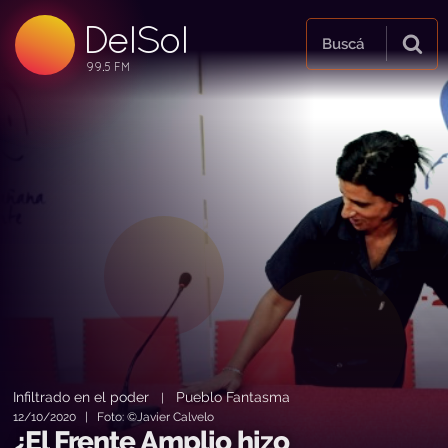
DelSol
99.5 FM
Buscá
99.5 FM
99.5 FM
Infiltrado en el poder
Pueblo Fantasma
|
12/10/2020 | Foto: ©Javier Calvelo
¿El Frente Amplio hizo