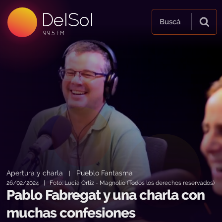
DelSol
99.5 FM
Buscá
99.5 FM
99.5 FM
Apertura y charla
Pueblo Fantasma
|
26/02/2024 | Foto: Lucía Ortiz - Magnolio (Todos los derechos reservados)
Pablo Fabregat y una charla con
muchas confesiones