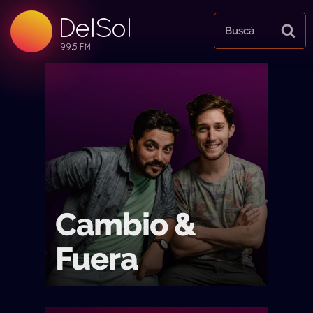
DelSol
99.5 FM
Buscá
99.5 FM
99.5 FM
Cambio &
Fuera