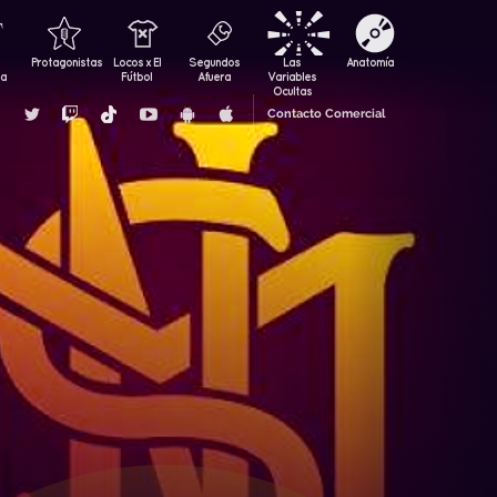
Protagonistas
Locos x El
Segundos
Las
Anatomía
za
Fútbol
Afuera
Variables
Ocultas
Contacto Comercial