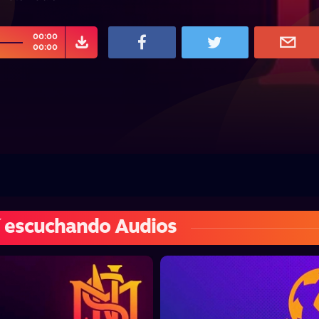
00:00
00:00
 escuchando Audios