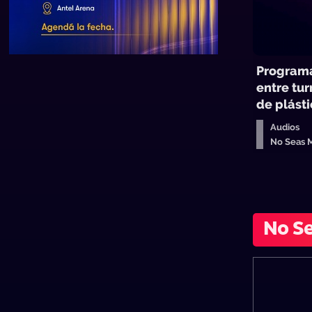
Programa
entre tur
de plást
Audios
No Seas 
No S