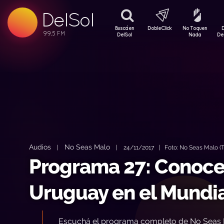
DelSol
99.5 FM
99.5 FM
Buscá en
DobleClick
No Toquen
99.5 FM
DelSol
Nada
De
Audios
No Seas Malo
|
|
24/11/2017 | Foto: No Seas Malo (T
Programa 27: Conocem
Uruguay en el Mundia
Escuchá el programa completo de No Seas 