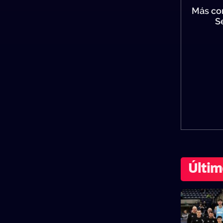
Más co
S
Últim