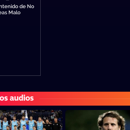
ntenido de No
eas Malo
os audios