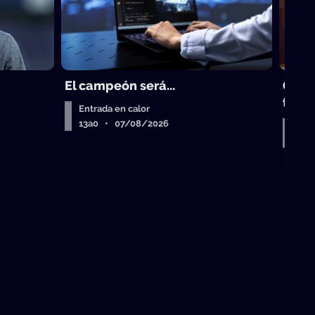
El campeón será...
Gust
trad
Entrada en calor
13a0 • 07/08/2026
Entr
Air