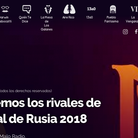
Darwin
Quién Te
La Mesa
Aire Rico
13a0
Pueblo
La
sbocatti
Dice
de
Fantasma
Vengan
Los
Galanes
odos los derechos reservados)
os los rivales de
l de Rusia 2018
Malo Radio.