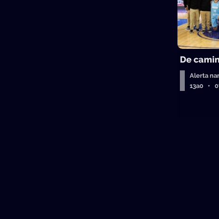
De camin
Alerta na
13a0 • 