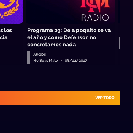
s los
Programa 29: De a poquito se va
Elec
cia
el año y como Defensor, no
Aud
concretamos nada
No 
Audios
No Seas Malo • 08/12/2017
VER TODO