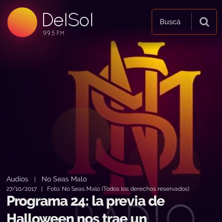
DelSol
99.5 FM
Buscá
99.5 FM
99.5 FM
Audios
No Seas Malo
|
27/10/2017 | Foto: No Seas Malo (Todos los derechos reservados)
Programa 24: la previa de
Halloween nos trae un