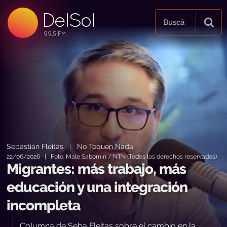
DelSol
99.5 FM
Buscá
99.5 FM
99.5 FM
Sebastián Fleitas
No Toquen Nada
|
22/06/2026 | Foto: Male Sabornín / NTN (Todos los derechos reservados)
Migrantes: más trabajo, más
educación y una integración
incompleta
Columna de Seba Fleitas sobre el cambio en la