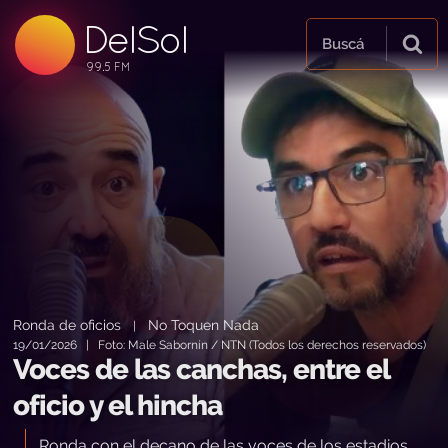
DelSol
99.5 FM
Buscá
99.5 FM
99.5 FM
Ronda de oficios
No Toquen Nada
|
19/01/2026 | Foto: Male Sabornín / NTN (Todos los derechos reservados)
Voces de las canchas, entre el
oficio y el hincha
Ronda con el decano de las voces de los estadios,