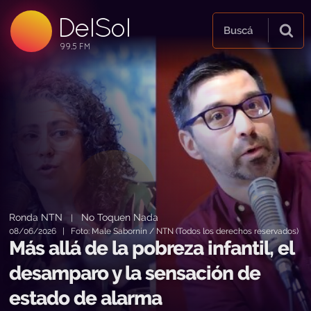
DelSol
99.5 FM
Buscá
99.5 FM
99.5 FM
Ronda NTN
No Toquen Nada
|
08/06/2026 | Foto: Male Sabornín / NTN (Todos los derechos reservados)
Más allá de la pobreza infantil, el
desamparo y la sensación de
estado de alarma