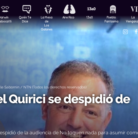
Darwin
Quién Te
La Mesa
Aire Rico
13a0
Pueblo
La
sbocatti
Dice
de
Fantasma
Vengan
Los
Galanes
e Sabornín / NTN (Todos los derechos reservados)
l Quirici se despidió de
espidió de la audiencia de No toquen nada para asumir com