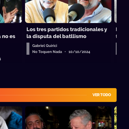
Los tres partidos tradicionales y
Mujer
a no es
la disputa del batllismo
femi
Gabriel Quirici
Gabr
No Toquen Nada • 10/10/2024
No 
4
VER TODO