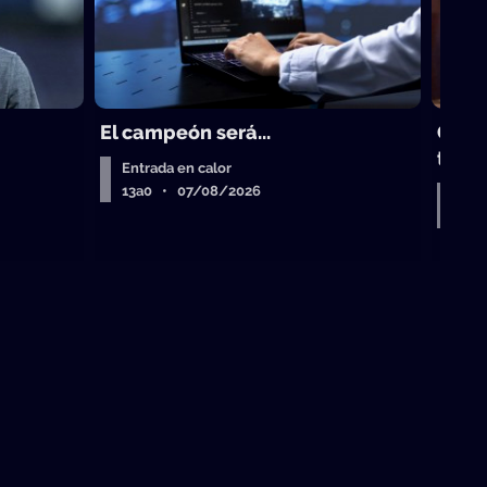
El campeón será...
Gust
trad
Entrada en calor
13a0 • 07/08/2026
Entr
Air