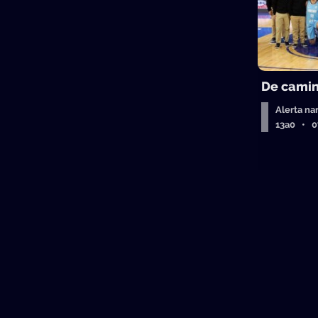
De camin
Alerta na
13a0 • 