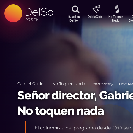
DelSol
99.5 FM
99.5 FM
Buscá en
DobleClick
No Toquen
99.5 FM
DelSol
Nada
De
Gabriel Quirici
No Toquen Nada
|
|
28/02/2025 | Foto: Mal
Señor director, Gabrie
No toquen nada
El columnista del programa desde 2010 se d