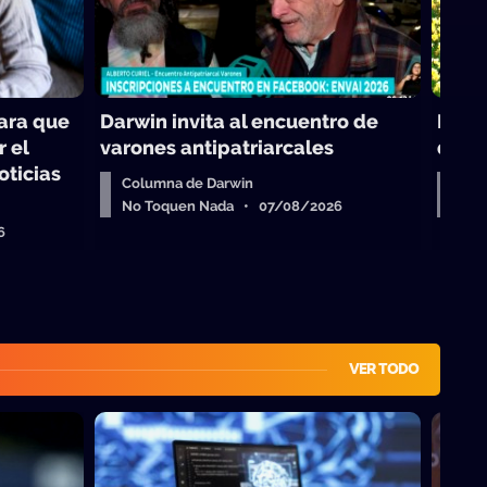
para que
Darwin invita al encuentro de
Reali
r el
varones antipatriarcales
de la
oticias
Columna de Darwin
Virg
No Toquen Nada • 07/08/2026
No 
6
VER TODO