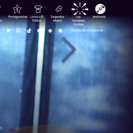
Protagonistas
Locos x El
Segundos
Las
Anatomía
za
Fútbol
Afuera
Variables
Ocultas
Contacto Comercial
o