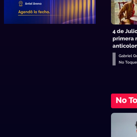
4 de Juli
primera r
anticolon
Gabriel Qu
No Toqu
No T