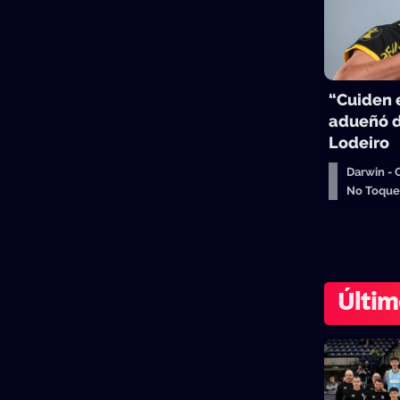
“Cuiden e
adueñó d
Lodeiro
Darwin -
No Toqu
Últim