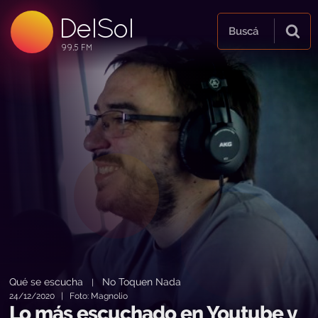
DelSol
99.5 FM
Buscá
99.5 FM
99.5 FM
Qué se escucha
No Toquen Nada
|
24/12/2020 | Foto: Magnolio
Lo más escuchado en Youtube y