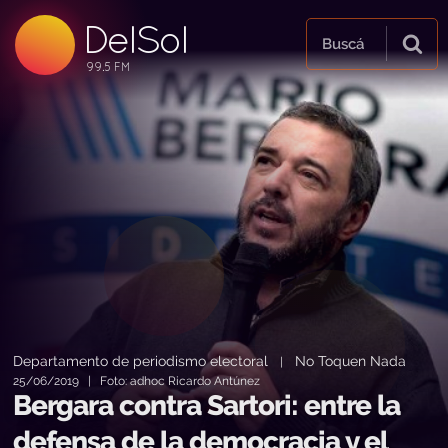
DelSol
99.5 FM
Buscá
99.5 FM
99.5 FM
Departamento de periodismo electoral
No Toquen Nada
|
25/06/2019 | Foto: adhoc Ricardo Antúnez
Bergara contra Sartori: entre la
defensa de la democracia y el