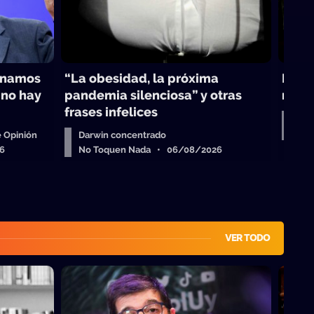
inamos
“La obesidad, la próxima
Darwi
 no hay
pandemia silenciosa” y otras
maest
frases infelices
Col
No 
 Opinión
Darwin concentrado
6
No Toquen Nada • 06/08/2026
VER TODO