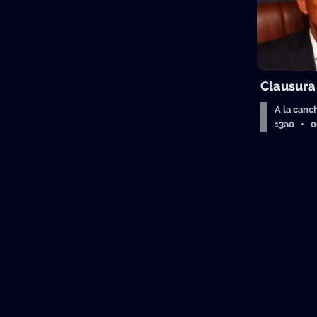
Clausura
A la canc
13a0 • 