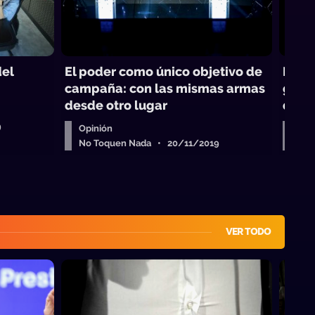
del
El poder como único objetivo de
Los p
campaña: con las mismas armas
gara
desde otro lugar
deba
9
Opinión
Opi
No Toquen Nada • 20/11/2019
No 
VER TODO