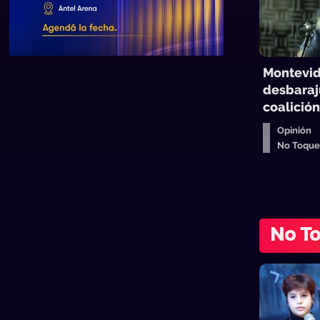
Montevid
desbaraj
coalició
Opinión
No Toqu
No T