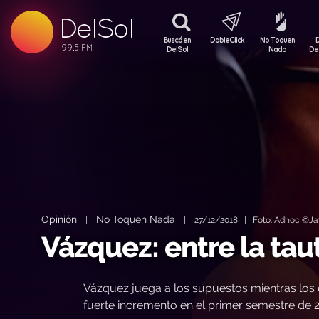
DelSol
99.5 FM
99.5 FM
Buscá en
DobleClick
No Toquen
99.5 FM
DelSol
Nada
De
Opinión
No Toquen Nada
|
|
27/12/2018 | Foto: Adhoc ©Jav
Vázquez: entre la taut
Vázquez juega a los supuestos mientras los 
fuerte incremento en el primer semestre de 2