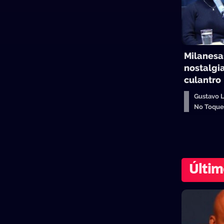
Milanesas
nostalgia
culantro
Gustavo 
No Toqu
Últim