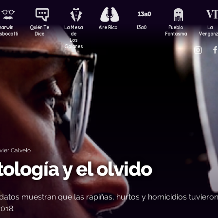
Darwin
Quién Te
La Mesa
Aire Rico
13a0
Pueblo
La
sbocatti
Dice
de
Fantasma
Vengan
Los
Galanes
ier Calvelo
ología y el olvido
datos muestran que las rapiñas, hurtos y homicidios tuviero
018.