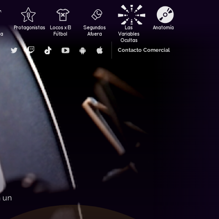
Protagonistas
Locos x El
Segundos
Las
Anatomía
za
Fútbol
Afuera
Variables
Ocultas
Contacto Comercial
n un