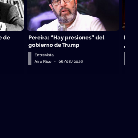
e de
Pereira: “Hay presiones” del
La to
gobierno de Trump
¿sub
Entrevista
Arr
Aire Rico • 06/08/2026
Air