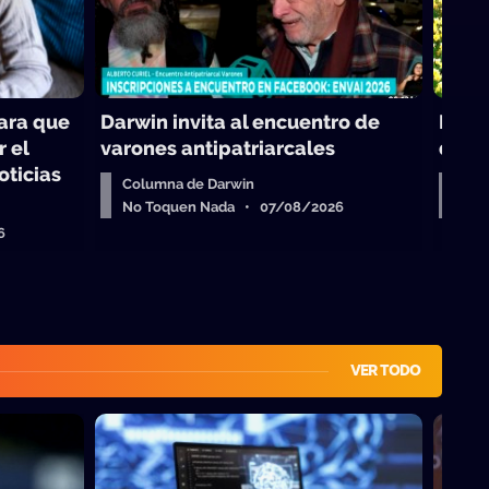
para que
Darwin invita al encuentro de
Reali
r el
varones antipatriarcales
de la
oticias
Columna de Darwin
Virg
No Toquen Nada • 07/08/2026
No 
6
VER TODO