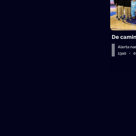
De camin
Alerta na
13a0 • 