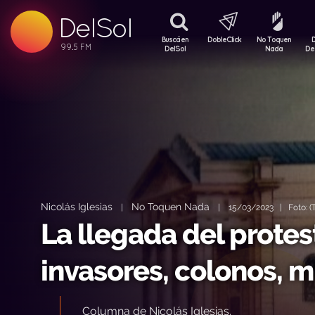
DelSol
99.5 FM
99.5 FM
Buscá en
DobleClick
No Toquen
99.5 FM
DelSol
Nada
De
Nicolás Iglesias
No Toquen Nada
|
|
15/03/2023 | Foto: (T
La llegada del prote
invasores, colonos, 
Columna de Nicolás Iglesias.