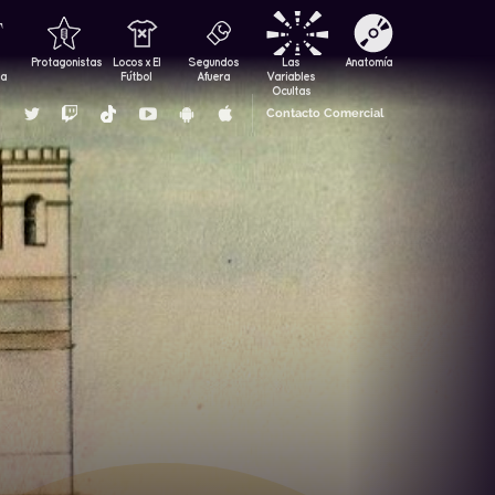
Protagonistas
Locos x El
Segundos
Las
Anatomía
za
Fútbol
Afuera
Variables
Ocultas
Contacto Comercial