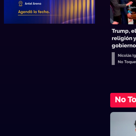
Trump, el
religión 
gobierno
Nicolás Ig
No Toqu
No T