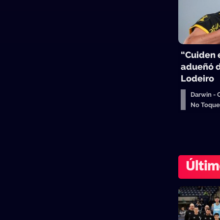
“Cuiden e
adueñó d
Lodeiro
Darwin -
No Toqu
Últim