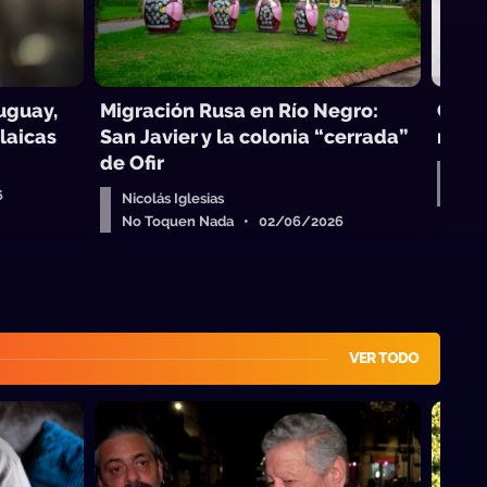
uguay,
Migración Rusa en Río Negro:
Camil
 laicas
San Javier y la colonia “cerrada”
mitos
de Ofir
Nico
6
No 
Nicolás Iglesias
No Toquen Nada • 02/06/2026
VER TODO