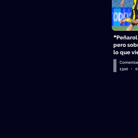
❝Peñarol
pero sobr
lo que v
Comentar
13a0 • 