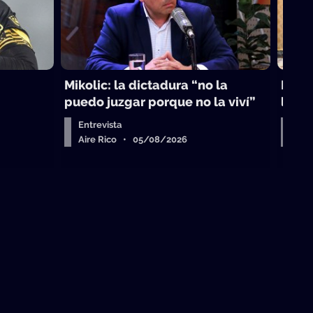
Mikolic: la dictadura “no la
La vi
puedo juzgar porque no la viví”
laici
Entrevista
Arr
Aire Rico • 05/08/2026
Air