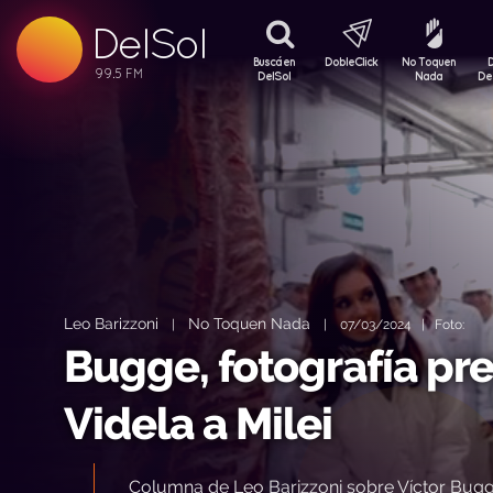
DelSol
99.5 FM
99.5 FM
Buscá en
DobleClick
No Toquen
99.5 FM
DelSol
Nada
De
Leo Barizzoni
No Toquen Nada
|
|
07/03/2024 | Foto:
Bugge, fotografía pre
Videla a Milei
Columna de Leo Barizzoni sobre Víctor Bugge