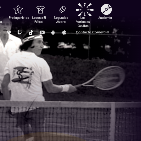
Protagonistas
Locos x El
Segundos
Las
Anatomía
za
Fútbol
Afuera
Variables
Ocultas
Contacto Comercial