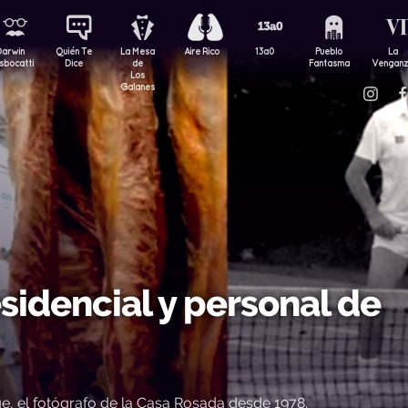
Darwin
Quién Te
La Mesa
Aire Rico
13a0
Pueblo
La
sbocatti
Dice
de
Fantasma
Vengan
Los
Galanes
sidencial y personal de
, el fotógrafo de la Casa Rosada desde 1978.