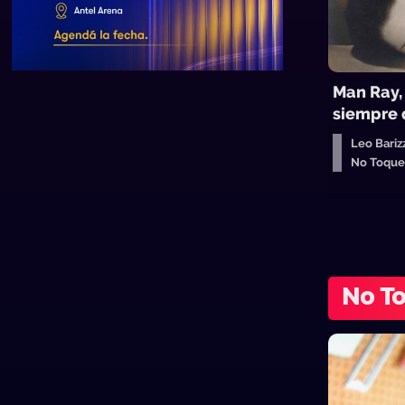
Man Ray,
siempre 
Leo Bariz
No Toqu
No T