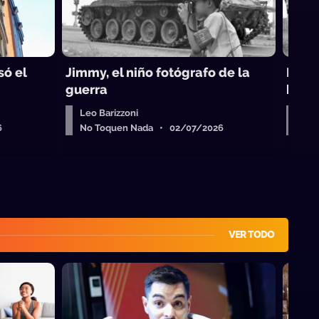
só el
Jimmy, el niño fotógrafo de la
Mome
guerra
histó
Leo Barizzoni
Leo 
6
No Toquen Nada • 02/07/2026
No 
VER TODO