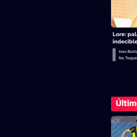
Lore: pal
indecibl
Ines Bort
No Toqu
Últim