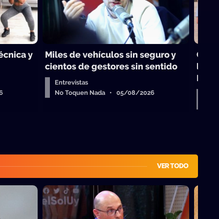
técnica y
Miles de vehículos sin seguro y
Choq
cientos de gestores sin sentido
legis
Israe
Entrevistas
6
No Toquen Nada • 05/08/2026
Dar
No 
VER TODO