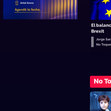
El balanc
Brexit
Jorge Sar
No Toqu
No T