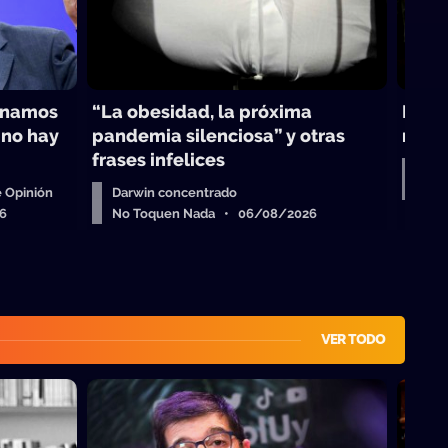
inamos
“La obesidad, la próxima
Darwi
 no hay
pandemia silenciosa” y otras
maest
frases infelices
Col
No 
 Opinión
Darwin concentrado
6
No Toquen Nada • 06/08/2026
VER TODO