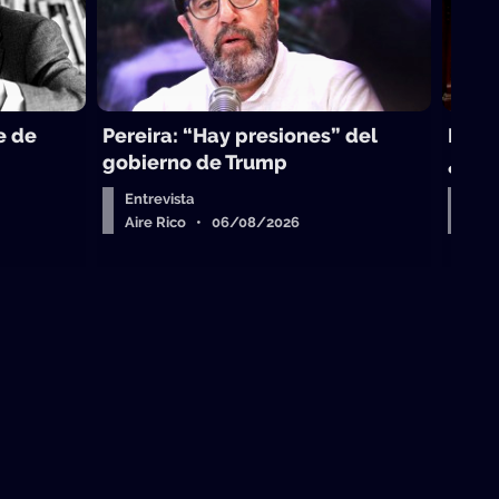
e de
Pereira: “Hay presiones” del
La to
gobierno de Trump
¿sub
Entrevista
Arr
Aire Rico • 06/08/2026
Air