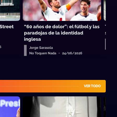
Street
“60 años de dolor”: el fútbol y las
Toti,
paradojas de la identidad
son c
inglesa
Jor
6
No 
Jorge Sarasola
No Toquen Nada • 24/06/2026
VER TODO