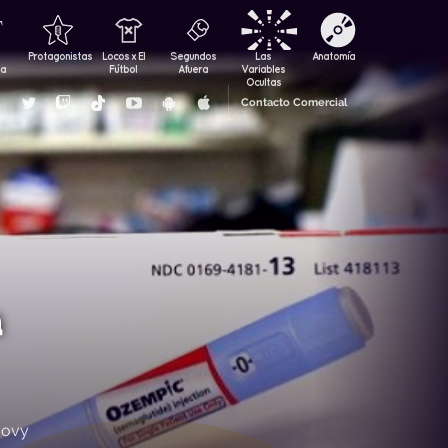
Protagonistas
Locos x El
Segundos
Las
Anatomía
za
Fútbol
Afuera
Variables
Ocultas
Contacto Comercial
a
govy