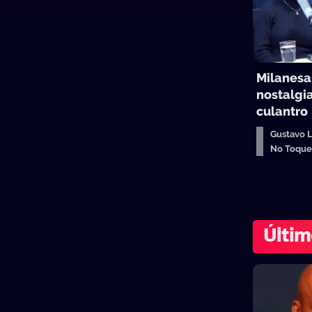
Milanesas
nostalgia
culantro
Gustavo 
No Toqu
Últim