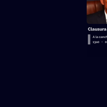
Clausura
A la canc
13a0 • 