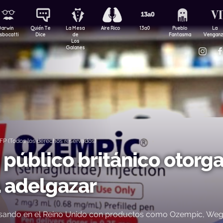
Darwin
Quién Te
La Mesa
Aire Rico
13a0
Pueblo
La
sbocatti
Dice
de
Fantasma
Vengan
Los
Galanes
P (Todos los derechos reservados)
público británico otorg
 adelgazar
pasando en el Reino Unido con productos como Ozempic, We