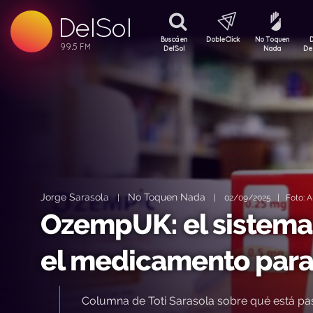
DelSol
99.5 FM
99.5 FM
Buscá en
DobleClick
No Toquen
99.5 FM
DelSol
Nada
De
Jorge Sarasola
No Toquen Nada
|
|
02/09/2025 | Foto: AF
OzempUK: el sistema 
el medicamento para
Columna de Toti Sarasola sobre qué está 