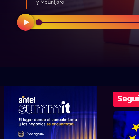
y Mountjaro.
Seguí