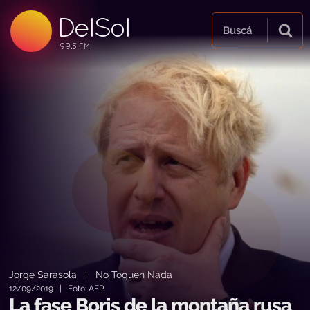
DelSol
99.5 FM
Buscá
99.5 FM
99.5 FM
Jorge Sarasola
No Toquen Nada
|
12/09/2019 | Foto: AFP
La fase Boris de la montaña rusa