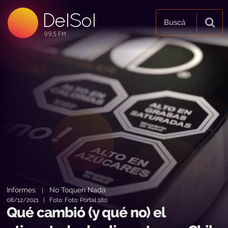
DelSol
99.5 FM
Buscá
99.5 FM
99.5 FM
Informes
No Toquen Nada
|
08/12/2021 | Foto: Foto: Portal 180
Qué cambió (y qué no) el