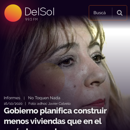
DelSol
99.5 FM
Buscá
99.5 FM
99.5 FM
Informes
No Toquen Nada
|
16/10/2020 | Foto: adhoc Javier Calvelo
Gobierno planifica construir
menos viviendas que en el