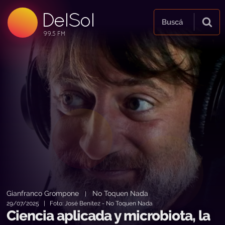
DelSol
99.5 FM
Buscá
99.5 FM
99.5 FM
Gianfranco Grompone
No Toquen Nada
|
29/07/2025 | Foto: José Benítez - No Toquen Nada
Ciencia aplicada y microbiota, la