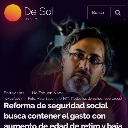
DelSol
99.5 FM
Buscá
99.5 FM
99.5 FM
Entrevistas
No Toquen Nada
|
30/01/2023 | Foto: Male Sabornín / NTN (Todos los derechos reservados)
Reforma de seguridad social
busca contener el gasto con
aumento de edad de retiro y baja