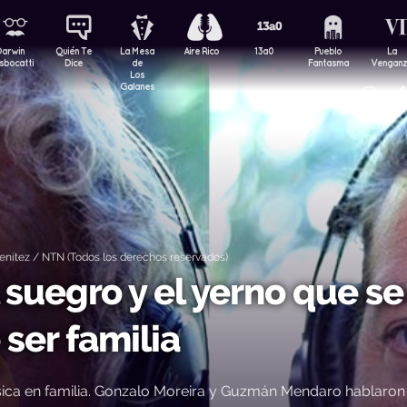
Darwin
Quién Te
La Mesa
Aire Rico
13a0
Pueblo
La
sbocatti
Dice
de
Fantasma
Vengan
Los
Galanes
nítez / NTN (Todos los derechos reservados)
suegro y el yerno que se
ser familia
úsica en familia. Gonzalo Moreira y Guzmán Mendaro hablaron