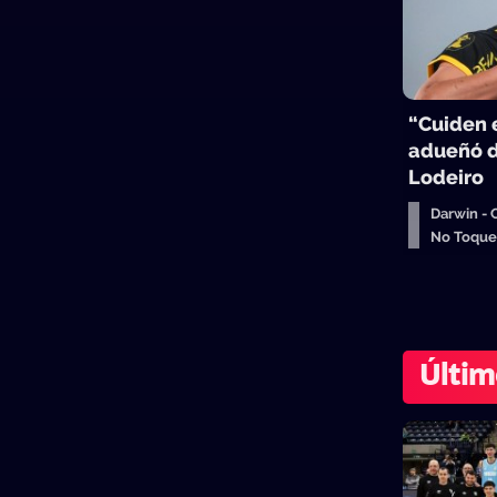
“Cuiden e
adueñó d
Lodeiro
Darwin -
No Toqu
Últim