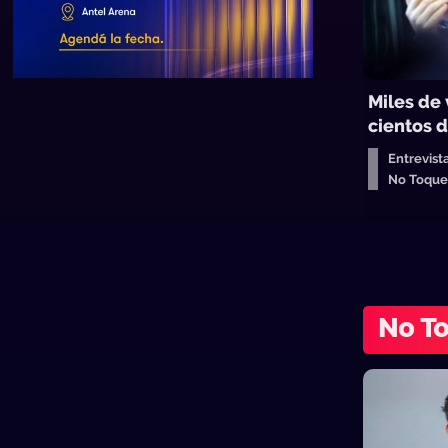
Miles de 
cientos d
Entrevist
No Toqu
No T