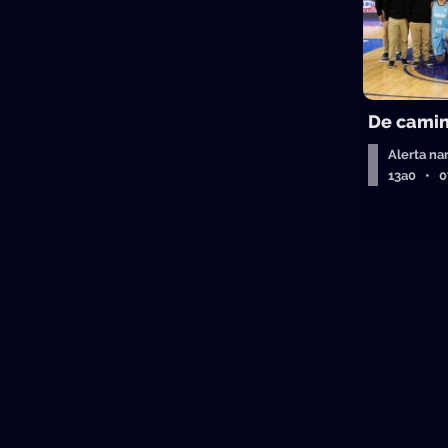
De camin
Alerta na
13a0 • 