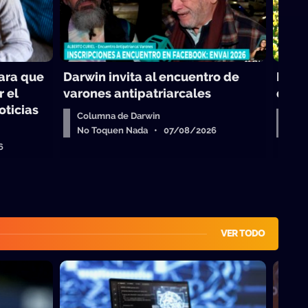
para que
Darwin invita al encuentro de
Reali
r el
varones antipatriarcales
de la
oticias
Columna de Darwin
Virg
No Toquen Nada • 07/08/2026
No 
6
VER TODO