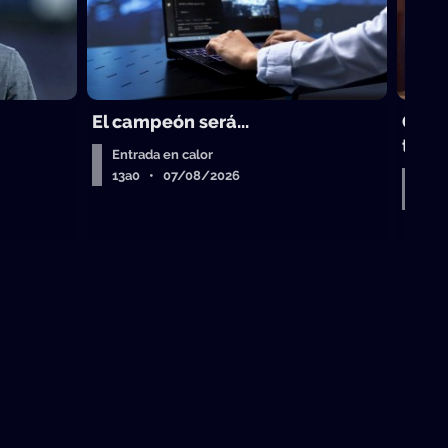
El campeón será...
Gust
trad
Entrada en calor
13a0 • 07/08/2026
Entr
Air