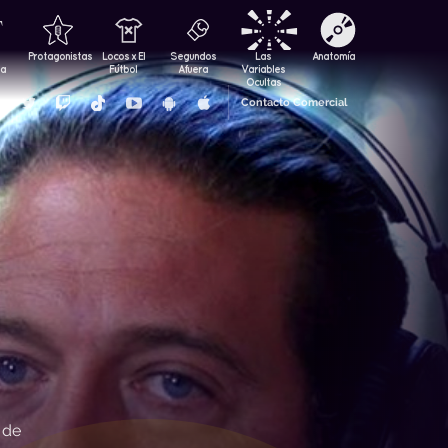
Protagonistas
Locos x El
Segundos
Las
Anatomía
za
Fútbol
Afuera
Variables
Ocultas
Contacto Comercial
 de