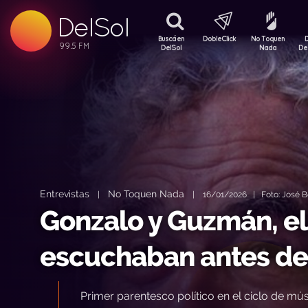
99.5 FM
DelSol
99.5 FM
Buscá en
DobleClick
No Toquen
DelSol
Nada
De
Entrevistas
No Toquen Nada
|
|
16/01/2026 | Foto: José Be
Gonzalo y Guzmán, el 
escuchaban antes de 
Primer parentesco político en el ciclo de m