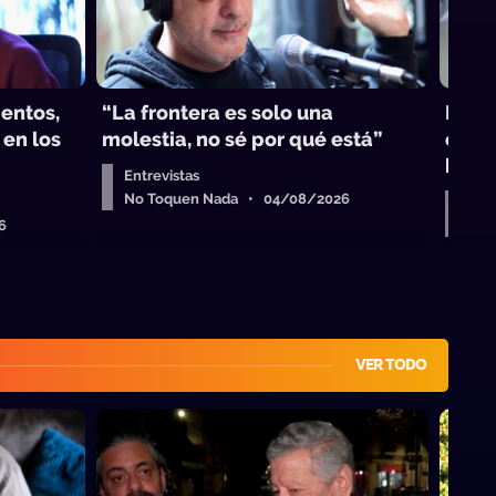
mentos,
“La frontera es solo una
El f
 en los
molestia, no sé por qué está”
crip
banca
Entrevistas
No Toquen Nada • 04/08/2026
Entr
6
No 
VER TODO