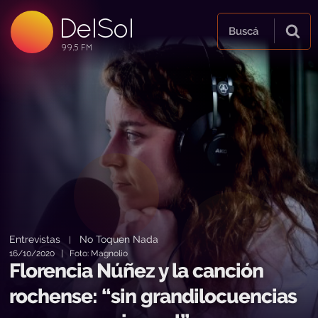
DelSol
99.5 FM
Buscá
99.5 FM
99.5 FM
Entrevistas
No Toquen Nada
|
16/10/2020 | Foto: Magnolio
Florencia Núñez y la canción
rochense: “sin grandilocuencias