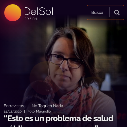
DelSol
99.5 FM
Buscá
99.5 FM
99.5 FM
Entrevistas
No Toquen Nada
|
14/12/2020 | Foto: Magnolio
“Esto es un problema de salud