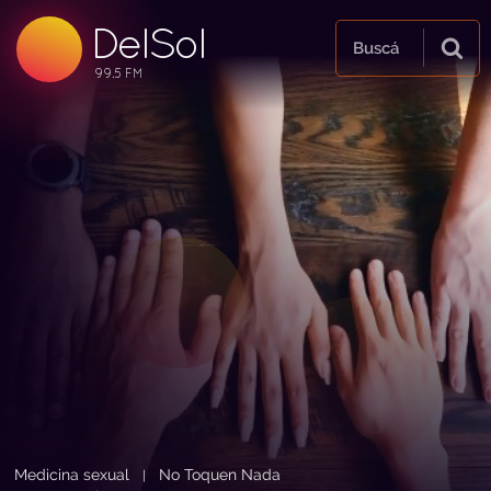
DelSol
99.5 FM
Buscá
99.5 FM
99.5 FM
Medicina sexual
No Toquen Nada
|