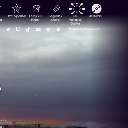
Protagonistas
Locos x El
Segundos
Las
Anatomía
za
Fútbol
Afuera
Variables
Ocultas
Contacto Comercial
e
ras
ón