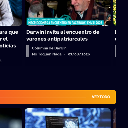
para que
Darwin invita al encuentro de
Reali
r el
varones antipatriarcales
de la
oticias
Columna de Darwin
Virg
No Toquen Nada • 07/08/2026
No 
6
VER TODO