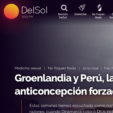
DelSol
99.5 FM
99.5 FM
Buscá en
DobleClick
No Toquen
99.5 FM
DelSol
Nada
De
Medicina sexual
No Toquen Nada
|
|
27/01/2026 | Foto: F
Groenlandia y Perú, l
anticoncepción forz
Estas semanas hemos escuchado como nunca h
razones: cuando Dinamarca colocó DIUs inclu