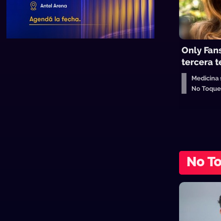
Only Fan
tercera 
Medicina 
No Toque
No T