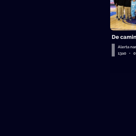
De camin
Alerta na
13a0 • 