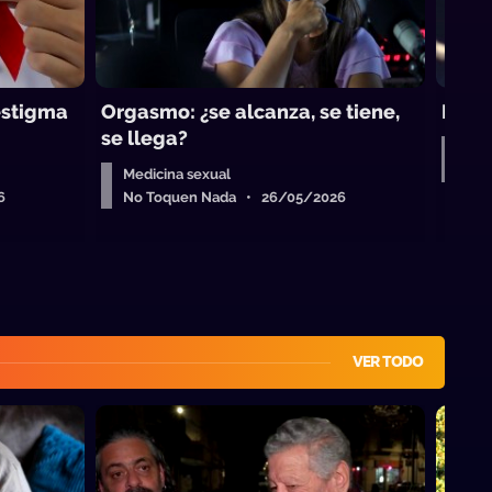
estigma
Orgasmo: ¿se alcanza, se tiene,
La e
se llega?
Med
No 
Medicina sexual
6
No Toquen Nada • 26/05/2026
VER TODO