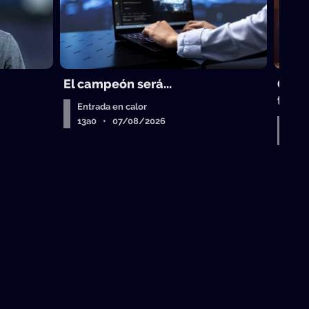
El campeón será...
Gust
trad
Entrada en calor
13a0 • 07/08/2026
Entr
Air