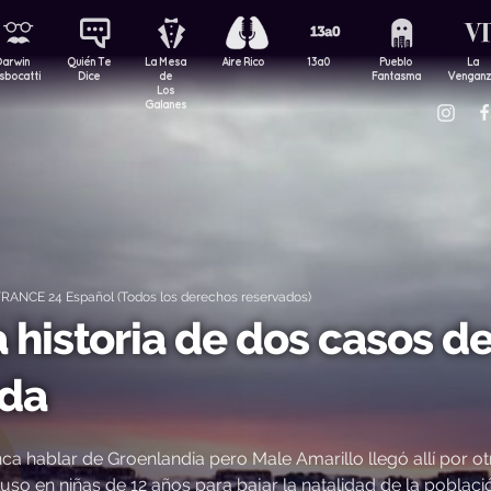
Darwin
Quién Te
La Mesa
Aire Rico
13a0
Pueblo
La
sbocatti
Dice
de
Fantasma
Vengan
Los
Galanes
RANCE 24 Español (Todos los derechos reservados)
a historia de dos casos d
ada
ablar de Groenlandia pero Male Amarillo llegó allí por ot
so en niñas de 12 años para bajar la natalidad de la poblaci