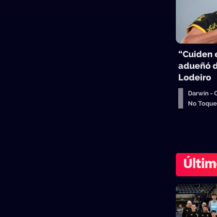
“Cuiden e
adueñó d
Lodeiro
Darwin -
No Toqu
Últim