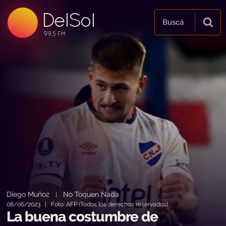
DelSol
99.5 FM
Buscá
99.5 FM
99.5 FM
Diego Muñoz
No Toquen Nada
|
08/06/2023 | Foto: AFP (Todos los derechos reservados)
La buena costumbre de