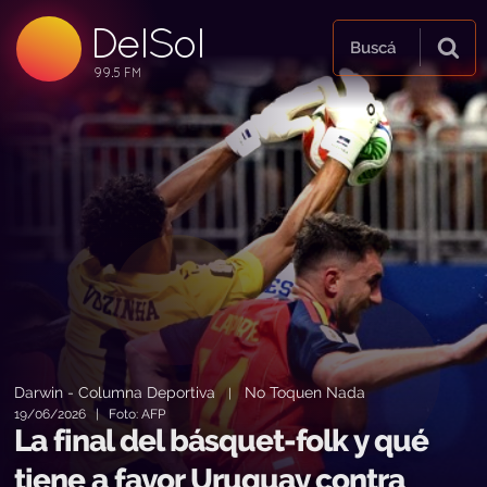
DelSol
99.5 FM
Buscá
99.5 FM
99.5 FM
Darwin - Columna Deportiva
No Toquen Nada
|
19/06/2026 | Foto: AFP
La final del básquet-folk y qué
tiene a favor Uruguay contra