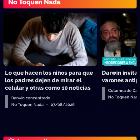
No Toquen Nada
Lo que hacen los niños para que
Darwin invita
los padres dejen de mirar el
varones antip
celular y otras como 10 noticias
Columna de Dar
No Toquen Nad
Darwin concentrado
No Toquen Nada • 07/08/2026