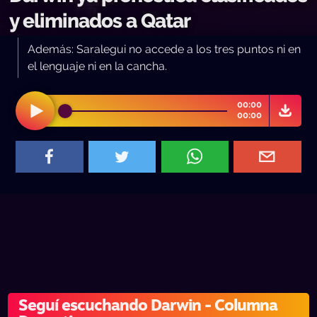
y eliminados a Qatar
Además: Saralegui no accede a los tres puntos ni en
el lenguaje ni en la cancha.
00:00
00:00
Seguí escuchando Darwin - Columna