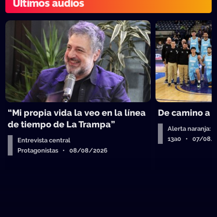
Últimos audios
“Mi propia vida la veo en la línea
De camino a 
de tiempo de La Trampa”
Alerta naranja: 
13a0 • 07/08/
Entrevista central
Protagonistas • 08/08/2026