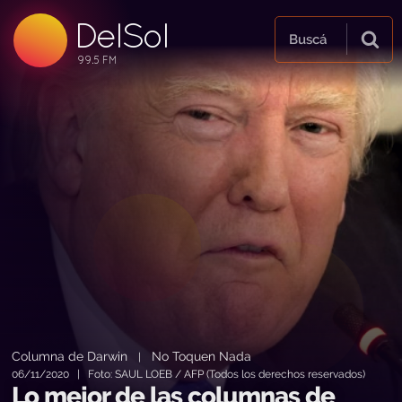
DelSol
99.5 FM
Buscá
99.5 FM
99.5 FM
Columna de Darwin
No Toquen Nada
|
06/11/2020 | Foto: SAUL LOEB / AFP (Todos los derechos reservados)
Lo mejor de las columnas de