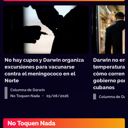
No hay cupos y Darwin organiza
Darwin no ent
excursiones para vacunarse
temperatura e
contra el meningococo en el
cómo corren p
Norte
gobierno por 
cubanos
Columna de Darwin
No Toquen Nada • 05/08/2026
Columna de Dar
No Toquen Nad
No Toquen Nada