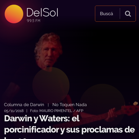
DelSol
99.5 FM
Buscá
99.5 FM
99.5 FM
Columna de Darwin
No Toquen Nada
|
05/11/2018 | Foto: MAURO PIMENTEL / AFP
Darwin y Waters: el
porcinificador y sus proclamas de