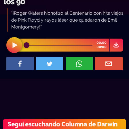
los 90
“¡Roger Waters hipnotizó al Centenario con hits viejos
de Pink Floyd y rayos láser que quedaron de Emil
Montgomery!”
00:00
00:00
Seguí escuchando Columna de Darwin