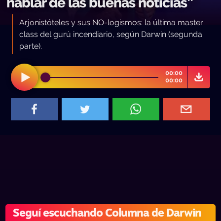
hablar de las buenas noticias”
Arjonistóteles y sus NO-logismos: la última master
class del gurú incendiario, según Darwin (segunda
parte).
00:00
00:00
Seguí escuchando Columna de Darwin