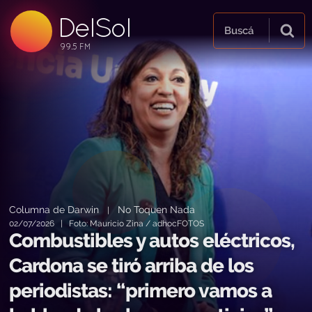
DelSol
99.5 FM
Buscá
99.5 FM
99.5 FM
Columna de Darwin
No Toquen Nada
|
02/07/2026 | Foto: Mauricio Zina / adhocFOTOS
Combustibles y autos eléctricos,
Cardona se tiró arriba de los
periodistas: “primero vamos a