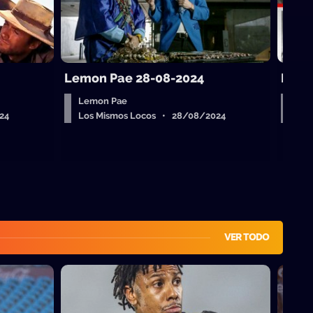
Lemon Pae 28-08-2024
Les 
Lemon Pae
Les
24
Los Mismos Locos • 28/08/2024
Los
VER TODO