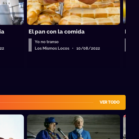
ía
El pan con la comida
La m
Yo no transo
Yo 
22
Los Mismos Locos • 10/08/2022
Los
VER TODO