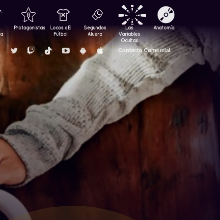
Protagonistas
Locos x El
Segundos
Las
Anatomía
za
Fútbol
Afuera
Variables
Ocultas
Contacto Comercial