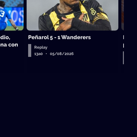
dio,
Peñarol 5 - 1 Wanderers
Mikol
ona con
puedo
Replay
13a0 • 05/08/2026
Entr
Air