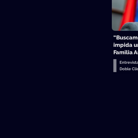
“Buscamo
impida u
Familia 
Entrevist
Doble Cl