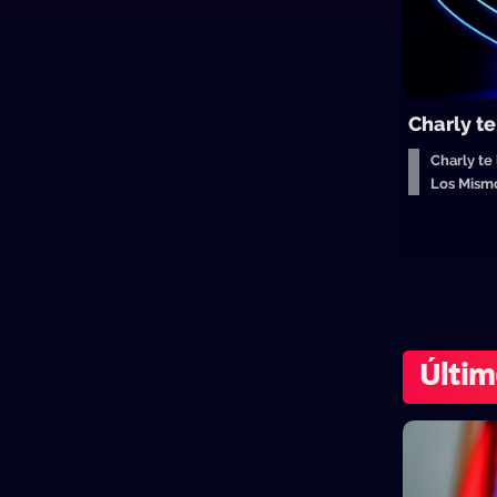
Charly t
Charly te
Los Mism
Últim