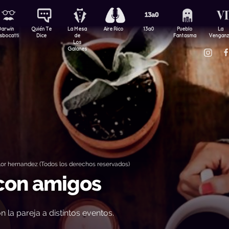
Darwin
Quién Te
La Mesa
Aire Rico
13a0
Pueblo
La
sbocatti
Dice
de
Fantasma
Vengan
Los
Galanes
or hernandez (Todos los derechos reservados)
 con amigos
on la pareja a distintos eventos.