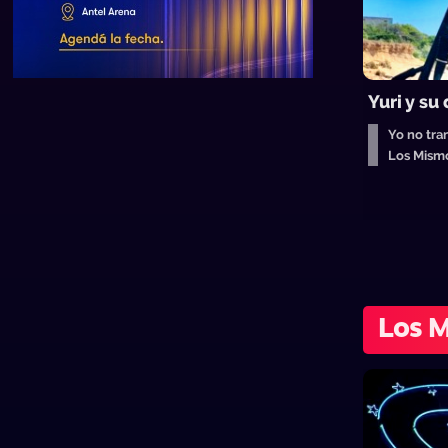
Yuri y su
Yo no tra
Los Mism
Los 