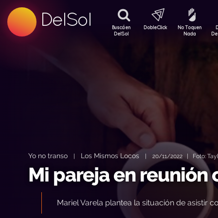
99.5 FM
DelSol
99.5 FM
Buscá en
DobleClick
No Toquen
DelSol
Nada
De
Yo no transo
Los Mismos Locos
|
|
20/11/2022 | Foto: Tayl
Mi pareja en reunión
Mariel Varela plantea la situación de asistir c