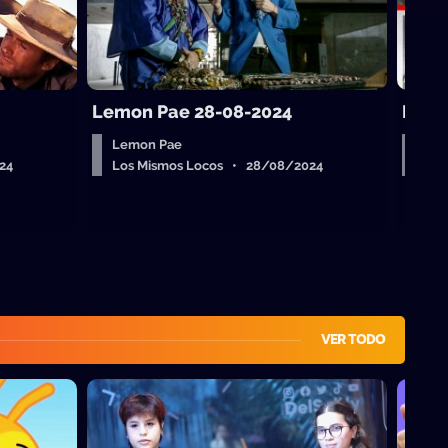
Lemon Pae 28-08-2024
Les 
Lemon Pae
Les
24
Los Mismos Locos • 28/08/2024
Los
VER TODO