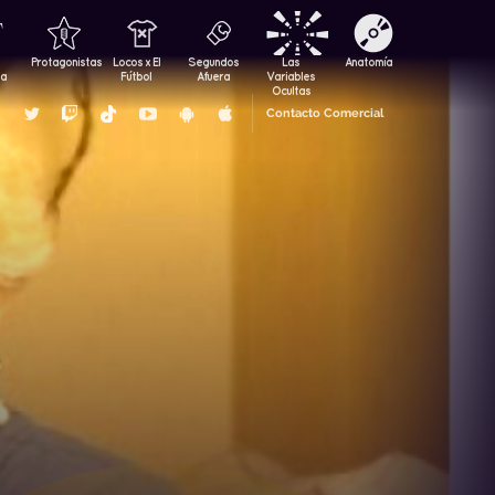
Protagonistas
Locos x El
Segundos
Las
Anatomía
za
Fútbol
Afuera
Variables
Ocultas
Contacto Comercial