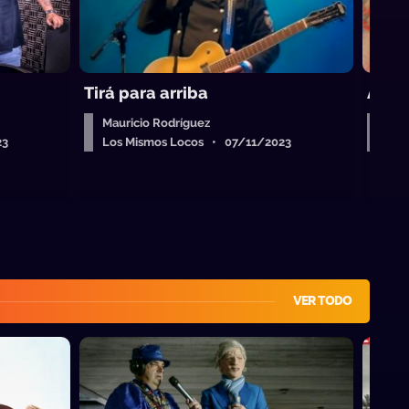
Tirá para arriba
Aman
Mauricio Rodríguez
Mau
23
Los Mismos Locos • 07/11/2023
Los
VER TODO