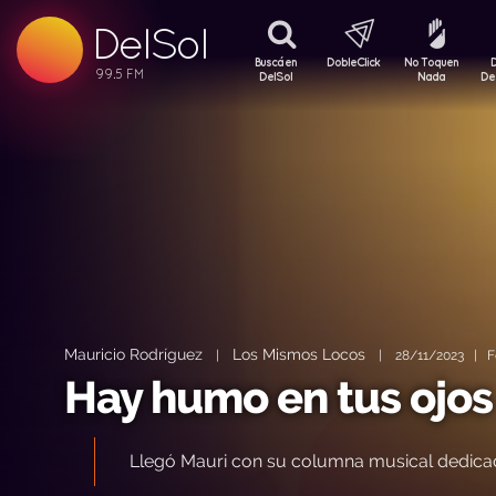
99.5 FM
DelSol
99.5 FM
Buscá en
DobleClick
No Toquen
DelSol
Nada
De
Mauricio Rodríguez
Los Mismos Locos
|
|
28/11/2023 | Fot
Hay humo en tus ojos
Llegó Mauri con su columna musical dedicada