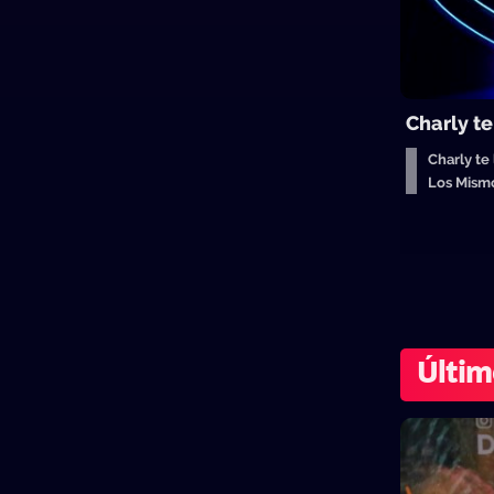
Charly t
Charly te
Los Mism
Últim