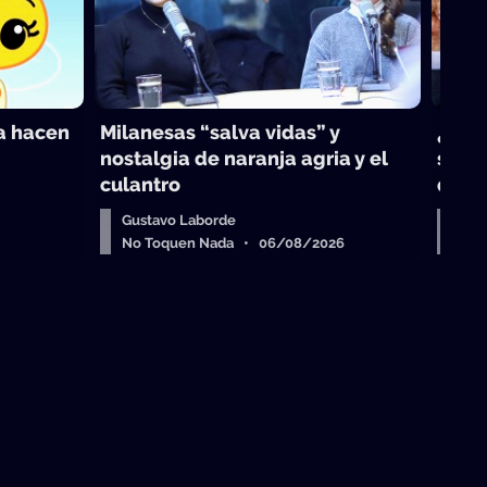
ra hacen
Milanesas “salva vidas” y
¿Odd
nostalgia de naranja agria y el
sobre
culantro
que 
Gustavo Laborde
Dep
No Toquen Nada • 06/08/2026
No 