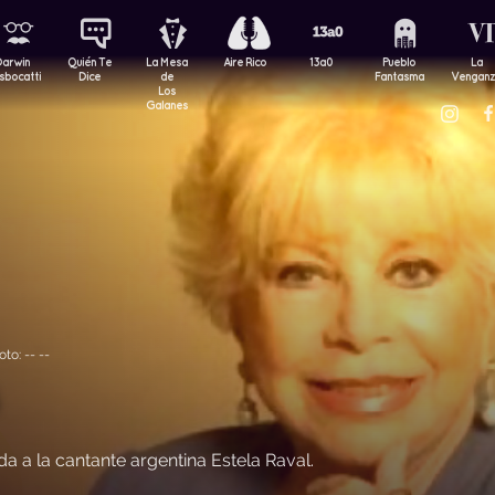
Darwin
Quién Te
La Mesa
Aire Rico
13a0
Pueblo
La
sbocatti
Dice
de
Fantasma
Vengan
Los
Galanes
o: -- --
 a la cantante argentina Estela Raval.