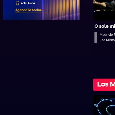
O sole m
Mauricio 
Los Mism
Los 