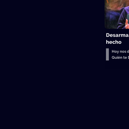
Desarmar
hecho
Hoy nos d
Quién te