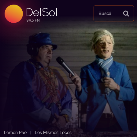
DelSol
99.5 FM
Buscá
99.5 FM
99.5 FM
Lemon Pae
Los Mismos Locos
|