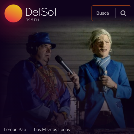
DelSol
99.5 FM
Buscá
99.5 FM
99.5 FM
Lemon Pae
Los Mismos Locos
|